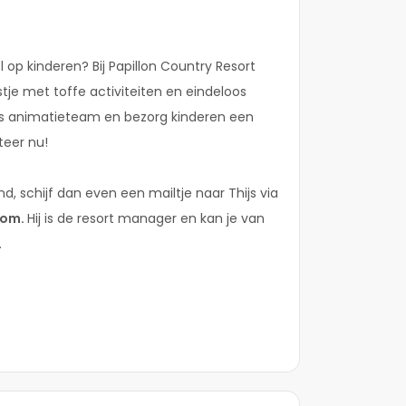
ol op kinderen? Bij Papillon Country Resort
stje met toffe activiteiten en eindeloos
j ons animatieteam en bezorg kinderen een
iteer nu!
d, schijf dan even een mailtje naar Thijs via
com.
Hij is de resort manager en kan je van
.