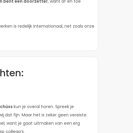
en bent een doorzetter
, want af en toe
rken is redelijk internationaal, net zoals onze
hten:
schüss
kun je overal horen. Spreek je
 dat fijn. Maar het is zeker geen vereiste.
wel, want je gaat uitmaken van een erg
ep collega’s.