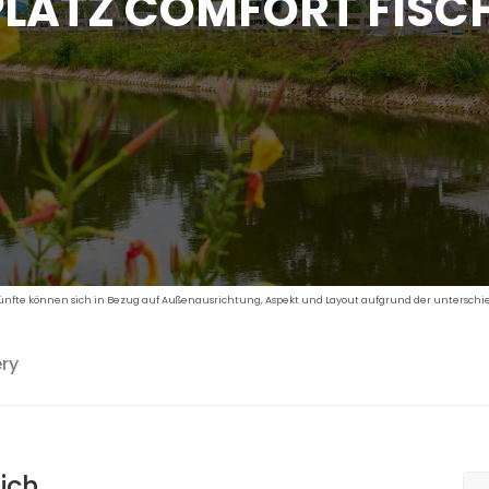
PLATZ COMFORT FISC
künfte können sich in Bezug auf Außenausrichtung, Aspekt und Layout aufgrund der unterschie
ery
ich