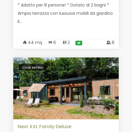
* Adatto per 8 persone! * Dotato di 2 bagni *
Ampia terrazza con lussuosi mobili da giardino
Il...
44 mq
6
2
8
CASE MOBILI
Next XXL Family Deluxe