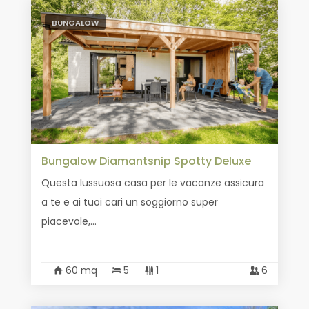
BUNGALOW
Bungalow Diamantsnip Spotty Deluxe
Questa lussuosa casa per le vacanze assicura
a te e ai tuoi cari un soggiorno super
piacevole,...
60 mq
5
1
6