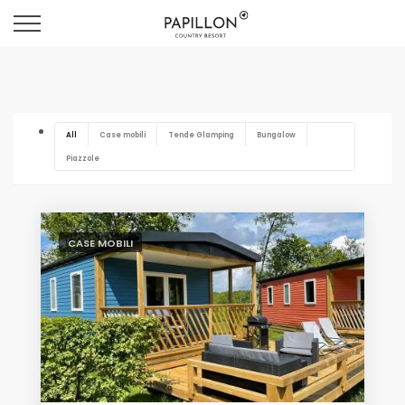
All
Case mobili
Tende Glamping
Bungalow
Piazzole
CASE MOBILI