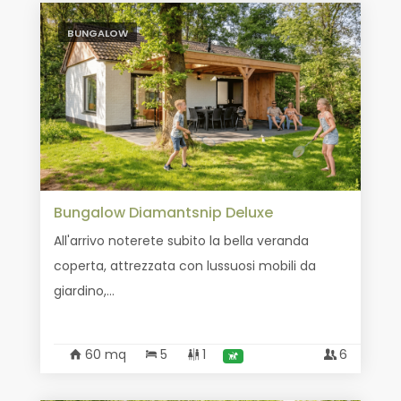
BUNGALOW
Bungalow Diamantsnip Deluxe
All'arrivo noterete subito la bella veranda
coperta, attrezzata con lussuosi mobili da
giardino,...
60 mq
5
1
6