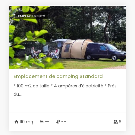
EMPLACEMENTS
Emplacement de camping Standard
* 100 m2 de taille * 4 ampères d'électricité * Près
du...
110 mq
--
--
6