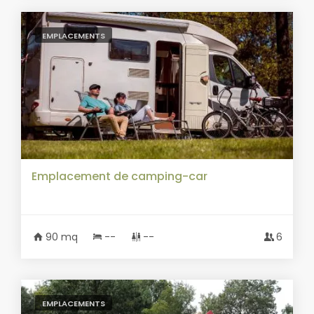
EMPLACEMENTS
Emplacement de camping-car
90 mq
--
--
6
EMPLACEMENTS