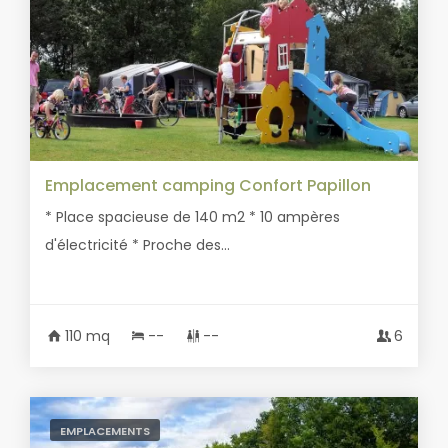
Emplacement camping Confort Papillon
* Place spacieuse de 140 m2 * 10 ampères
d'électricité * Proche des...
110 mq
--
--
6
EMPLACEMENTS