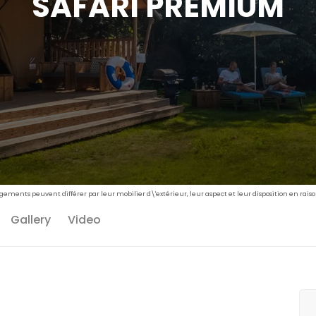
SAFARI PREMIUM
rgements peuvent différer par leur mobilier d\'extérieur, leur aspect et leur disposition en rai
Gallery
Video