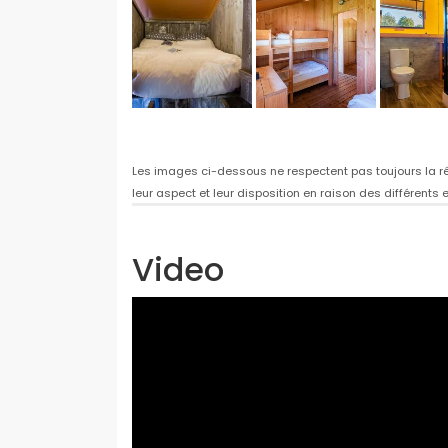
Les images ci-dessous ne respectent pas toujours la réal
leur aspect et leur disposition en raison des différent
Video