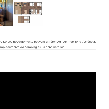
ité. Les hébergements peuvent différer par leur mobilier d\'extérieur,
s emplacements de camping où ils sont installés.