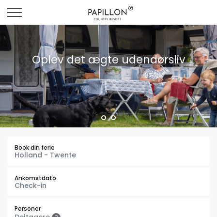
Oplev det ægte udendørsliv
Book din ferie
Ankomstdato
Personer
Deltagere