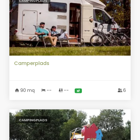
CAMPINGPLADS
Camperplads
90 mq
--
--
6
CAMPINGPLADS