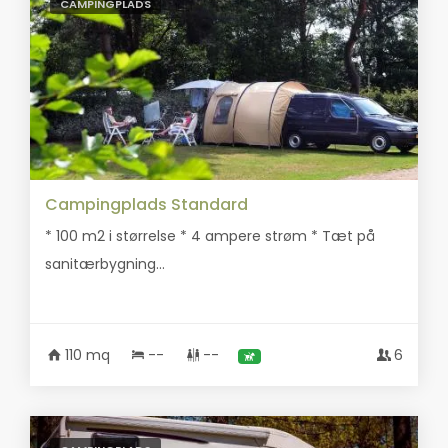
CAMPINGPLADS
Campingplads Standard
* 100 m2 i størrelse * 4 ampere strøm * Tæt på
sanitærbygning...
110 mq
--
--
6