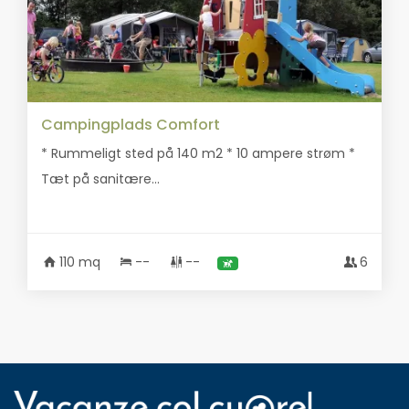
Campingplads Comfort
* Rummeligt sted på 140 m2 * 10 ampere strøm *
Tæt på sanitære...
110 mq
--
--
6