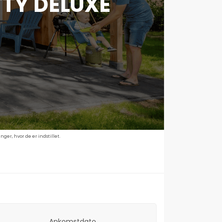
TY DELUXE
ger, hvor de er indstillet.
Ankomstdato