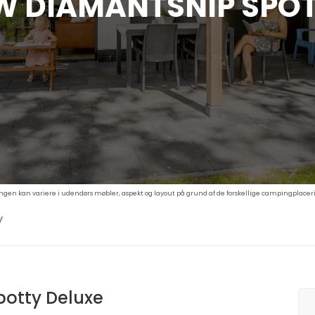
 DIAMANTSNIP SPOT
ngen kan variere i udendørs møbler, aspekt og layout på grund af de forskellige campingplacerin
y
otty Deluxe