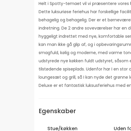
Helt i Spotty-temaet vil vi præsentere vore
Dette luksuriøse feriehus har forskellige faci
behagelig og behagelig. Der er et børnevære
indretning. De 2 andre soveværelser har en 
hyggeligt indrettet med nye, komfortable s
kan man ikke gå glip af, og i opbevaringsr
smagfuld, kølig og moderne, med varme toner
udstyrede nye køkken fuldt udstyret, såso
tilstødende spiseplads. Udenfor har I en st
loungesæt og grill, så I kan nyde det grønn
Deluxe er et fantastisk luksusferiehus med e
Egenskaber
Stue/køkken
Uden f