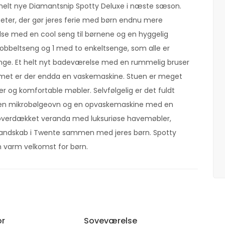
s helt nye Diamantsnip Spotty Deluxe i næste sæson.
liteter, der gør jeres ferie med børn endnu mere
lse med en cool seng til børnene og en hyggelig
dobbeltseng og 1 med to enkeltsenge, som alle er
enge. Et helt nyt badeværelse med en rummelig bruser
ummet er der endda en vaskemaskine. Stuen er meget
 og komfortable møbler. Selvfølgelig er det fuldt
m en mikrobølgeovn og en opvaskemaskine med en
or overdækket veranda med luksuriøse havemøbler,
e landskab i Twente sammen med jeres børn. Spotty
n varm velkomst for børn.
or
Soveværelse